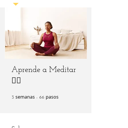
Aprende a Meditar
🧘‍♂️
semanas
3 semanas
pasos
66 pasos
3
66