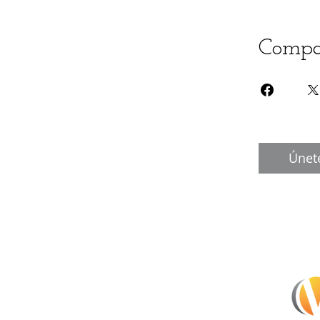
Compa
Únet