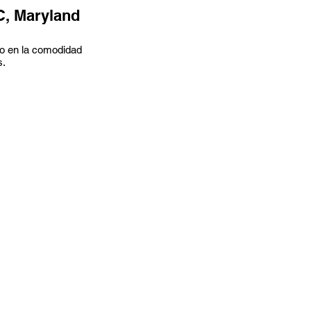
C, Maryland
odo en la comodidad
s.