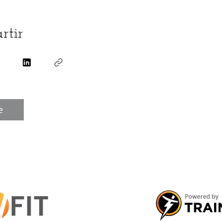
rtir
e