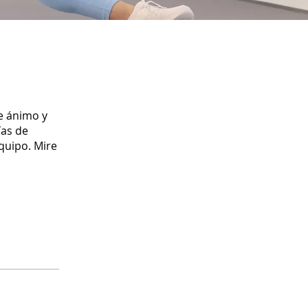
e ánimo y
ías de
quipo. Mire