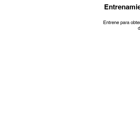
Entrenamie
Entrene para obten
d