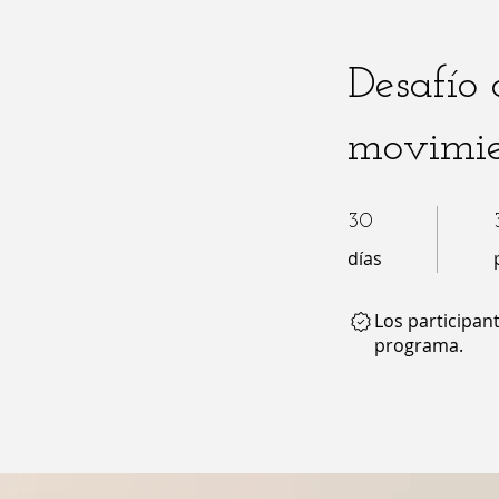
Desafío 
movimie
30 días
30
días
Los participan
programa.