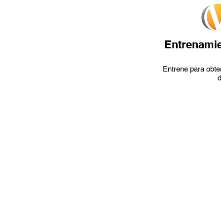
Entrenamie
Entrene para obten
d