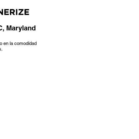
C, Maryland
odo en la comodidad
s.