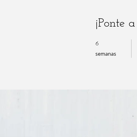
¡Ponte a 
6 semanas
6
semanas