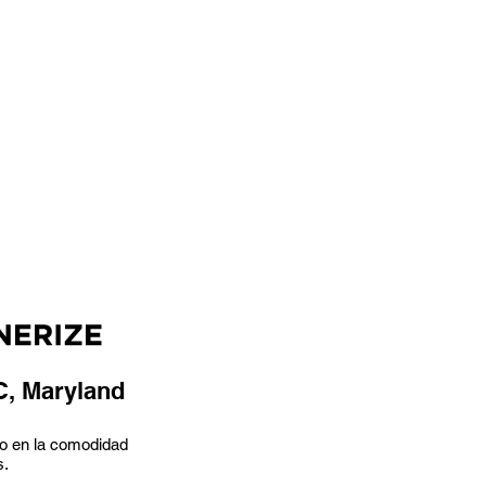
C, Maryland
odo en la comodidad
s.