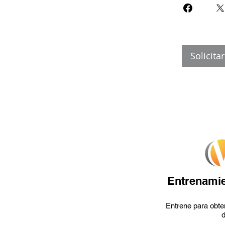
Solicita
Entrenamie
Entrene para obten
d