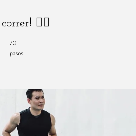
correr! 🏃‍♀️
70 pasos
70
pasos