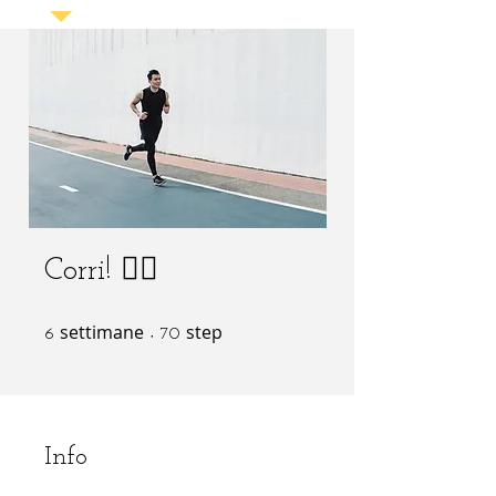
Corri! 🏃‍♀️
settimane
6 settimane
step
70 step
6
70
Info