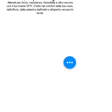
Allenati per forza, resistenza, flessibilità e altro ancora
con il tuo trainer VFIT, il tutto nel comfort della tua casa,
dell'ufficio, della palestra dell'hotel o all'aperto nei parchi
locali.
Address
1450 P Street, NW